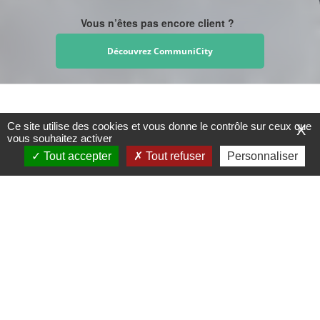
Vous n’êtes pas encore client ?
Découvrez CommuniCity
CommuniCity
est une
Ce site utilise des cookies et vous donne le contrôle sur ceux que
X
vous souhaitez activer
solution pensée par les
Tout accepter
Tout refuser
Personnaliser
collectivités
, pour les
collectivités
afin de
communiquer
efficacement avec leurs